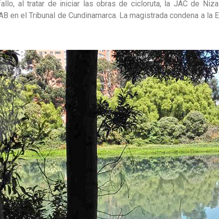
allo, al tratar de iniciar las obras de cicloruta, la JAC de Niz
AB en el Tribunal de Cundinamarca. La magistrada condena a la 