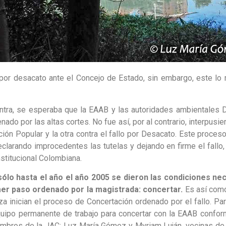
 por desacato ante el Concejo de Estado, sin embargo, este lo r
ontra, se esperaba que la EAAB y las autoridades ambientales 
ado por las altas cortes. No fue así, por al contrario, interpusie
ción Popular y la otra contra el fallo por Desacato. Este proces
eclarando improcedentes las tutelas y dejando en firme el fallo
nstitucional Colombiana.
sólo hasta el año el año 2005 se dieron las condiciones nec
er paso ordenado por la magistrada: concertar.
Es así como
a inician el proceso de Concertación ordenado por el fallo. Para
uipo permanente de trabajo para concertar con la EAAB confo
embros de la JAC: Luz María Gómez y Myriam Luján, vecinas de