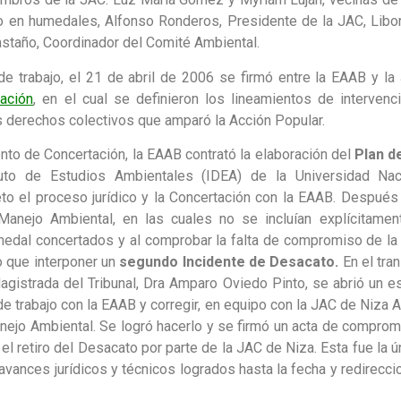
o en humedales, Alfonso Ronderos, Presidente de la JAC, Libo
astaño, Coordinador del Comité Ambiental.
trabajo, el 21 de abril de 2006 se firmó entre la EAAB y la
ación
, en el cual se definieron los lineamientos de interven
 derechos colectivos que amparó la Acción Popular.
to de Concertación, la EAAB contrató la elaboración del
Plan d
uto de Estudios Ambientales (IDEA) de la Universidad Naci
o el proceso jurídico y la Concertación con la EAAB. Después
Manejo Ambiental, en las cuales no se incluían explícitamen
umedal concertados y al comprobar la falta de compromiso de la
o que interponer un
segundo Incidente de Desacato.
En el tra
gistrada del Tribunal, Dra Amparo Oviedo Pinto, se abrió un
de trabajo con la EAAB y corregir, en equipo con la JAC de Niza A
nejo Ambiental. Se logró hacerlo y se firmó un acta de compromi
el retiro del Desacato por parte de la JAC de Niza. Esta fue la ú
avances jurídicos y técnicos logrados hasta la fecha y redirecci