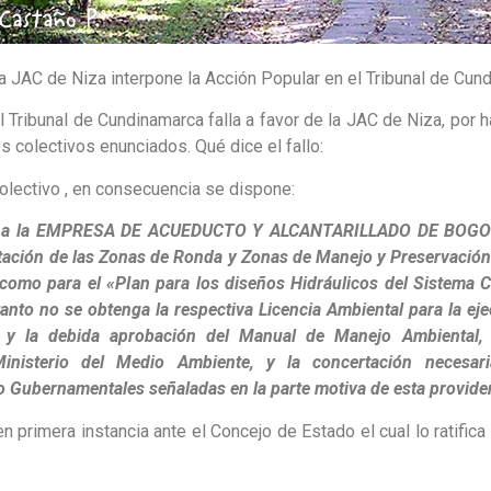
la JAC de Niza interpone la Acción Popular en el Tribunal de Cun
el Tribunal de Cundinamarca falla a favor de la JAC de Niza, por
s colectivos enunciados. Qué dice el fallo:
olectivo , en consecuencia se dispone:
a la EMPRESA DE ACUEDUCTO Y ALCANTARILLADO DE BOGOTA, 
itación de las Zonas de Ronda y Zonas de Manejo y Preservació
como para el «PIan para los diseños Hidráulicos del Sistema 
anto no se obtenga la respectiva Licencia Ambiental para la ej
 y la debida aprobación del Manual de Manejo Ambiental, 
Ministerio del Medio Ambiente, y la concertación necesar
 Gubernamentales señaladas en la parte motiva de esta provide
en primera instancia ante el Concejo de Estado el cual lo ratific