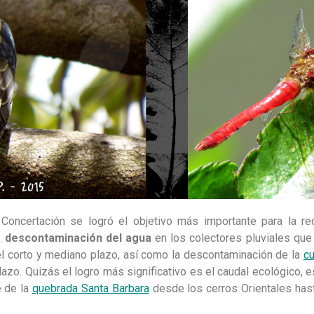
oncertación se logró el objetivo más importante para la rec
a descontaminación del agua
en los colectores pluviales que
el corto y mediano plazo, así como la descontaminación de la
cu
azo. Quizás el logro más significativo es el caudal ecológico, e
e de la
quebrada Santa Barbara
desde los cerros Orientales has