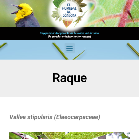
Equipo interdisciplinario del humedal de Córdoba
Un derecho colectivo hecho realidad
Raque
Vallea stipularis (Elaeocarpaceae)