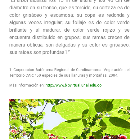
“El árbol alcanza los 15 m de altura y los 40 cm de
diámetro en su tronco, que es torcido, su corteza es de
color grisáceo y escamosa; su copa es redonda y
algunas veces irregular; su follaje es de color verde
brillante y al madurar, de color verde rojizo y se
encuentra distribuido en grupos; sus ramas crecen de
manera oblicua, son delgadas y su color es grisaseo;
sus raíces son profundas1.”
1. Corporación Autónoma Regional de Cundinamarca. Vegetación del
Territorio CAR; 450 especies de sus llanuras y montañas. 2004.
Más información en:
http://www.biovirtual.unal.edu.co