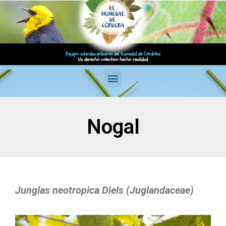
Equipo interdisciplinario del humedal de Córdoba
Un derecho colectivo hecho realidad
Nogal
Junglas neotropica Diels (Juglandaceae)