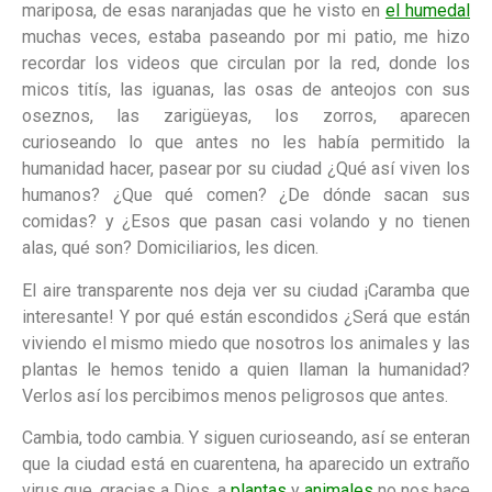
mariposa, de esas naranjadas que he visto en
el humedal
muchas veces, estaba paseando por mi patio, me hizo
recordar los videos que circulan por la red, donde los
micos titís, las iguanas, las osas de anteojos con sus
oseznos, las zarigüeyas, los zorros, aparecen
curioseando lo que antes no les había permitido la
humanidad hacer, pasear por su ciudad ¿Qué así viven los
humanos? ¿Que qué comen? ¿De dónde sacan sus
comidas? y ¿Esos que pasan casi volando y no tienen
alas, qué son? Domiciliarios, les dicen.
El aire transparente nos deja ver su ciudad ¡Caramba que
interesante! Y por qué están escondidos ¿Será que están
viviendo el mismo miedo que nosotros los animales y las
plantas le hemos tenido a quien llaman la humanidad?
Verlos así los percibimos menos peligrosos que antes.
Cambia, todo cambia. Y siguen curioseando, así se enteran
que la ciudad está en cuarentena, ha aparecido un extraño
virus que, gracias a Dios, a
plantas
y
animales
no nos hace