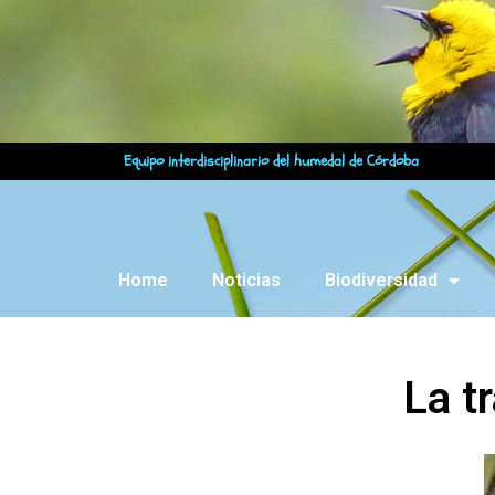
Equipo interdisciplinario del humedal de Córdoba
Home
Noticias
Biodiversidad
La t