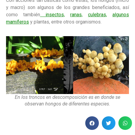
Con acciones tan básicas como estas, los hongos (micro
y macro) son algunos de los grandes beneficiados, así
como también
insectos,
ranas,
culebras,
algunos
mamíferos
y plantas, entre otros organismos.
En los troncos en descomposición es en donde se
observan hongos de diferentes especies.