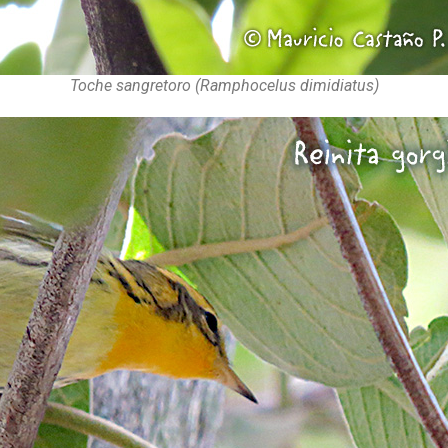
Toche sangretoro (Ramphocelus dimidiatus)