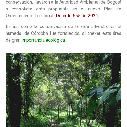
conservación, llevaron a la Autoridad Ambiental de Bogotá
a consolidar esta propuesta en el nuevo Plan de
Ordenamiento Territorial (
Decreto 555 de 2021
).
Es así como la conservación de la vida silvestre en el
humedal de Córdoba fue fortalecida, al anexar esta área
de gran
importancia ecológica.