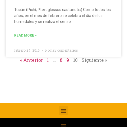
Tucán (Pichí, Pteroglossus castanotis) Como todos los
años, en el mes de febrero se celebra el día de los
humedales y se realiza el censo
READ MORE »
febrero 24, 2016
No hay comentarios
« Anterior
1
…
8
9
10
Siguiente »